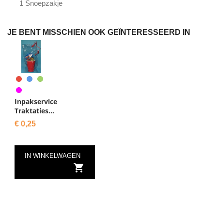
1 Snoepzakje
JE BENT MISSCHIEN OOK GEÏNTERESSEERD IN
Rood
Blauw
Groen
Paars
Inpakservice
Traktaties...
Prijs
€ 0,25
IN WINKELWAGEN
