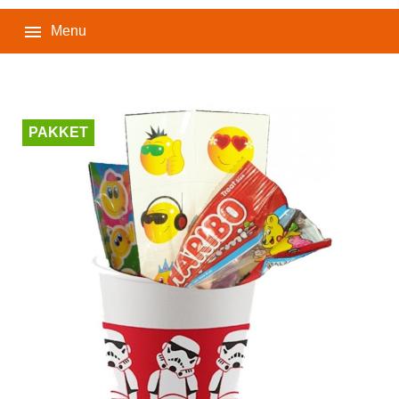

Menu
PAKKET