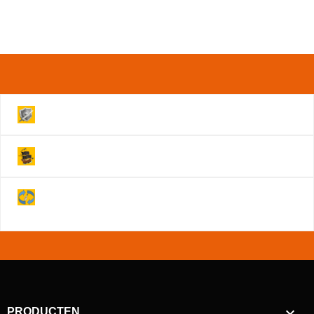
Volledig beveiligde Website!
Levering binnen 2 werkdagen!
Je hebt na annulering 14 dagen om je product
retour te sturen!

PRODUCTEN