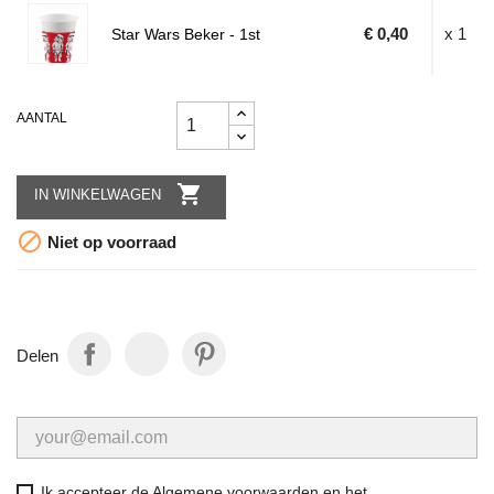
€ 0,40
x 1
Star Wars Beker - 1st
AANTAL

IN WINKELWAGEN

Niet op voorraad
Delen
Ik accepteer de Algemene voorwaarden en het