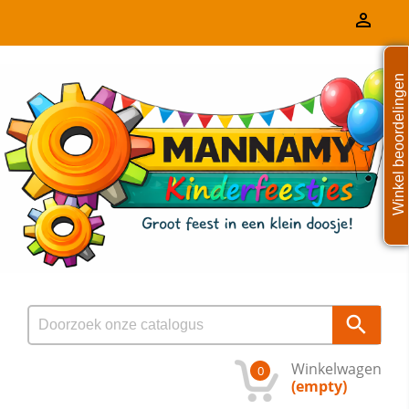

Winkel beoordelingen

Winkelwagen
0
(empty)