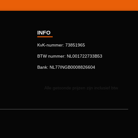
INFO
KvK-nummer: 73851965
BTW nummer: NL001722733B53
Bank: NL77INGB0008826604
Alle getoonde prijzen zijn inclusief btw