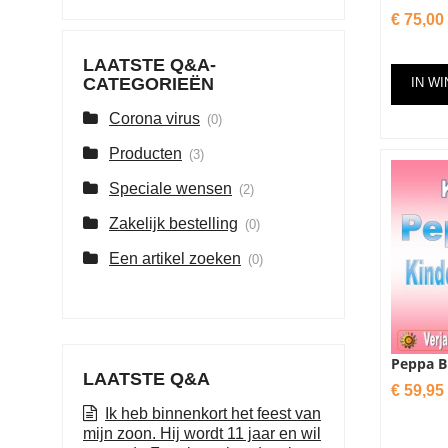
Prijs
€ 75,00
LAATSTE Q&A-
CATEGORIEËN
IN W
Corona virus
(0)
Producten
(3)
Speciale wensen
(2)
Zakelijk bestelling
(0)
Een artikel zoeken
(0)
Peppa Bi
LAATSTE Q&A
Prijs
€ 59,95
Ik heb binnenkort het feest van
mijn zoon. Hij wordt 11 jaar en wil