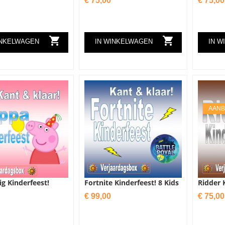
€ 75,00
€ 75,00


INKELWAGEN
IN WINKELWAGEN
IN W
AANB
g Kinderfeest!
Fortnite Kinderfeest! 8 Kids
Ridder 
Prijs
Prijs
€ 99,00
€ 75,00