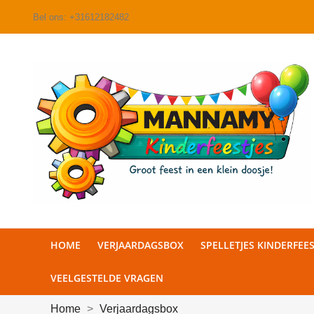
Bel ons:
+31612182482
HOME
VERJAARDAGSBOX
SPELLETJES KINDERFEES
VEELGESTELDE VRAGEN
Home
Verjaardagsbox