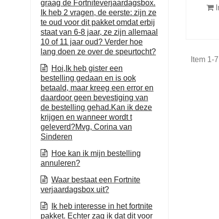
graag de Fortniteverjaardagsbox.
I
Ik heb 2 vragen, de eerste: zijn ze
te oud voor dit pakket omdat erbij
staat van 6-8 jaar, ze zijn allemaal
10 of 11 jaar oud? Verder hoe
lang doen ze over de speurtocht?
Item 1-7
Hoi,Ik heb gister een
bestelling gedaan en is ook
betaald, maar kreeg een error en
daardoor geen bevestiging van
de bestelling gehad.Kan ik deze
krijgen en wanneer wordt t
geleverd?Mvg, Corina van
Sinderen
Hoe kan ik mijn bestelling
annuleren?
Waar bestaat een Fortnite
verjaardagsbox uit?
Ik heb interesse in het fortnite
pakket. Echter zag ik dat dit voor