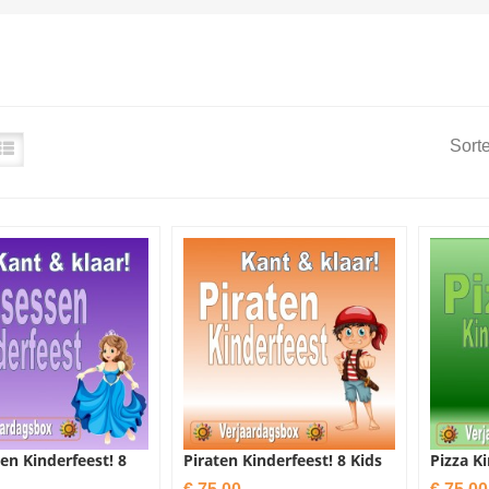
Sorte
en Kinderfeest! 8
Piraten Kinderfeest! 8 Kids
Pizza Ki
Prijs
Prijs