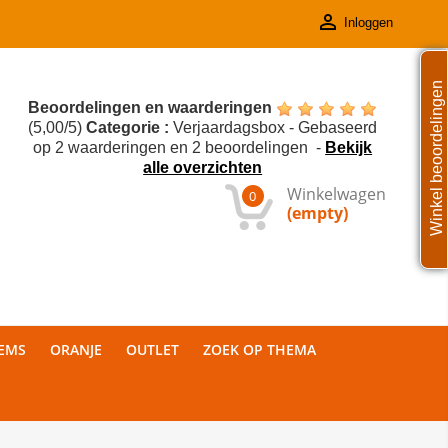

Inloggen
Winkel beoordelingen
Beoordelingen en waarderingen
(
5,00
/
5
)
Categorie :
Verjaardagsbox
- Gebaseerd
op
2
waarderingen en
2
beoordelingen
-
Bekijk
alle overzichten
Winkelwagen
0
(empty)
TEMS
ORANJE
OUTLET
ZOEK OP THEMA