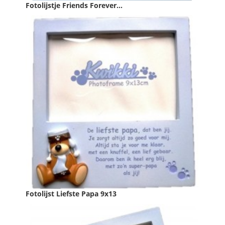
Fotolijstje Friends Forever...
Prijs
€ 3,99

IN WINKELWAGEN
Fotolijst Liefste Papa 9x13
Prijs
€ 3,99