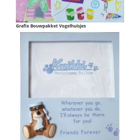
Grafix Bouwpakket Vogelhuisjes
Prijs
€ 6,99

IN WINKELWAGEN