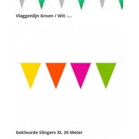
Vlaggenlijn Groen / Wit -...
Prijs
€ 1,99

IN WINKELWAGEN
Gekleurde Slingers XL 20 Meter