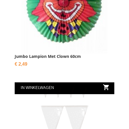
Jumbo Lampion Met Clown 60cm
Prijs
€ 2,49

IN WINKELWAGEN