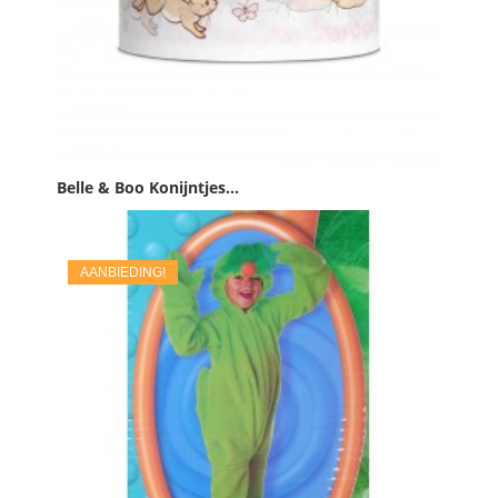
Belle & Boo Konijntjes...
Prijs
€ 4,95
AANBIEDING!

IN WINKELWAGEN