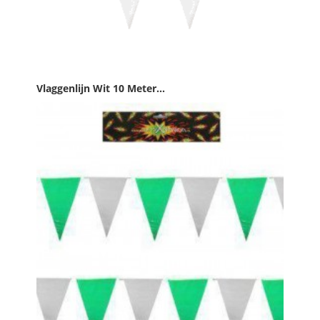
Vlaggenlijn Wit 10 Meter...
Prijs
€ 1,99

IN WINKELWAGEN