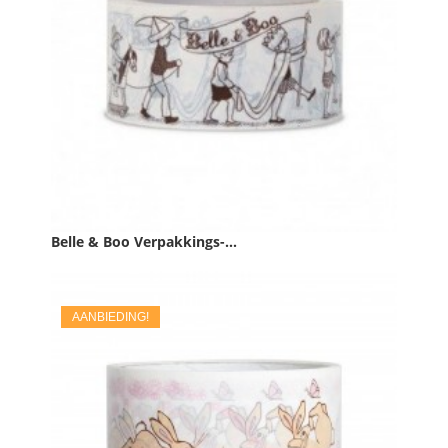
Belle & Boo Verpakkings-...
Prijs
€ 4,95
AANBIEDING!

IN WINKELWAGEN