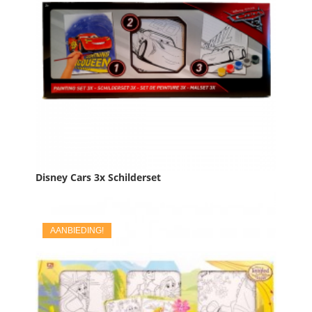
Disney Cars 3x Schilderset
Prijs
€ 12,50
AANBIEDING!

IN WINKELWAGEN