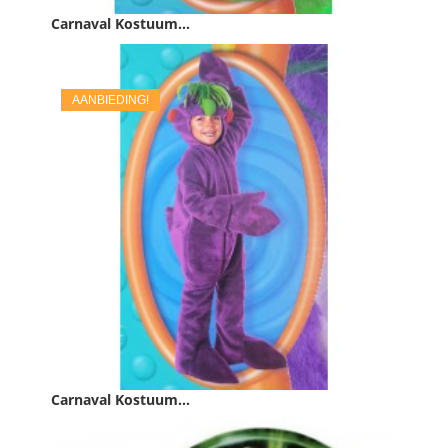
Carnaval Kostuum...
Prijs
€ 17,95
AANBIEDING!

IN WINKELWAGEN
Carnaval Kostuum...
Prijs
€ 17,95