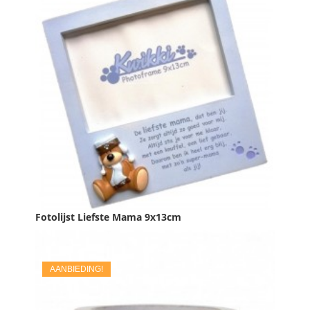

IN WINKELWAGEN
Fotolijst Liefste Mama 9x13cm
Prijs
€ 3,99
AANBIEDING!

IN WINKELWAGEN