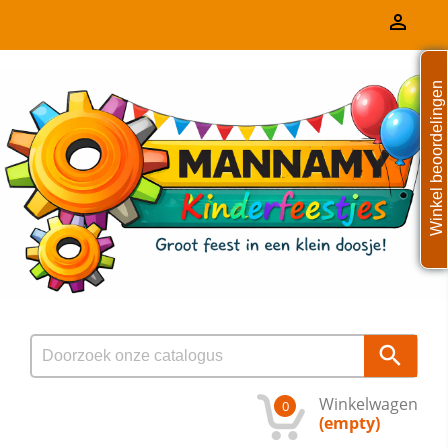

Winkel beoordelingen

Winkelwagen
0
(empty)