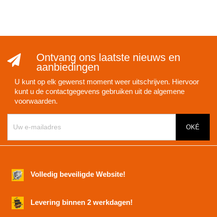
Ontvang ons laatste nieuws en
aanbiedingen
U kunt op elk gewenst moment weer uitschrijven. Hiervoor
kunt u de contactgegevens gebruiken uit de algemene
voorwaarden.
Volledig beveiligde Website!
Levering binnen 2 werkdagen!