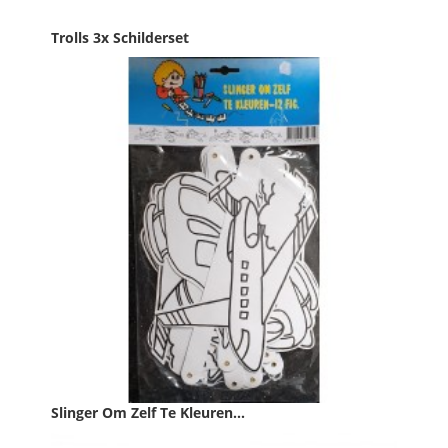
Trolls 3x Schilderset
Prijs
€ 12,50

IN WINKELWAGEN
Slinger Om Zelf Te Kleuren...
Prijs
€ 1,00