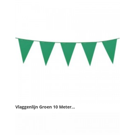
Prijs
€ 2,49

IN WINKELWAGEN
Vlaggenlijn Groen 10 Meter...
Prijs
€ 1,99