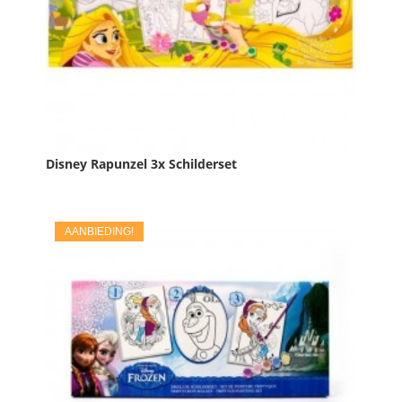
Disney Rapunzel 3x Schilderset
Prijs
€ 12,50
AANBIEDING!

IN WINKELWAGEN