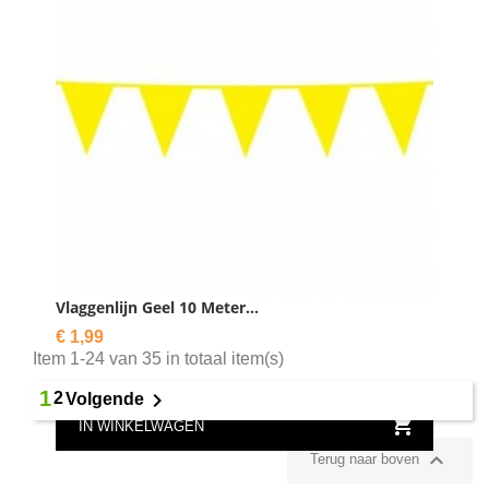
In winkelwagen
Vlaggenlijn Geel 10 Meter...
Prijs
€ 1,99
Item 1-24 van 35 in totaal item(s)
1

2
Volgende

IN WINKELWAGEN

Terug naar boven