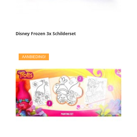
Disney Frozen 3x Schilderset
Prijs
€ 12,50
AANBIEDING!

IN WINKELWAGEN