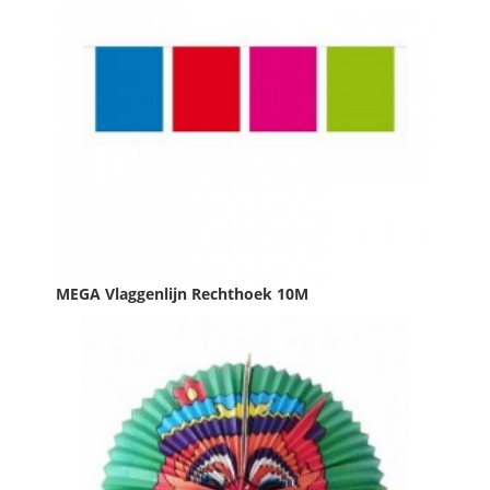
IN WINKELWAGEN
MEGA Vlaggenlijn Rechthoek 10M
Prijs
€ 2,49

IN WINKELWAGEN