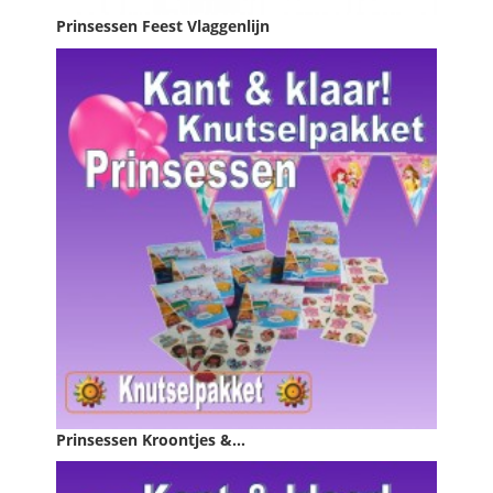
Prinsessen Feest Vlaggenlijn
Prijs
€ 3,89

IN WINKELWAGEN
Prinsessen Kroontjes &...
Prijs
€ 16,49