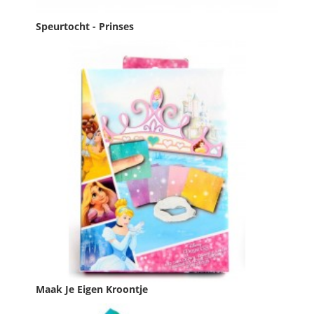
Speurtocht - Prinses
Prijs
€ 19,95

IN WINKELWAGEN
Maak Je Eigen Kroontje
Prijs
€ 1,99