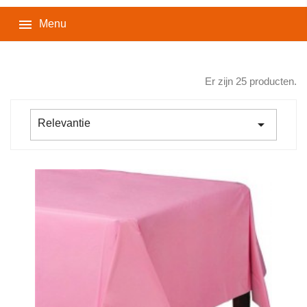

Menu
Er zijn 25 producten.

Relevantie