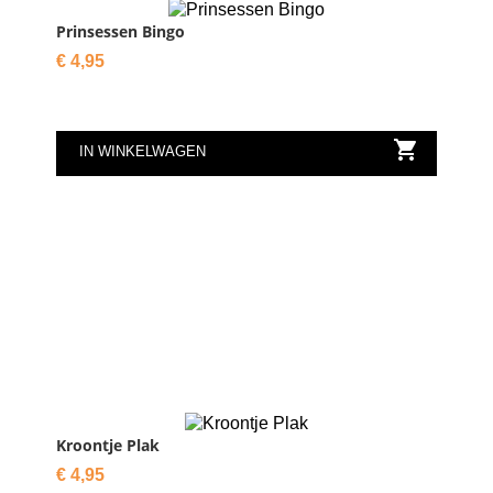
Prinsessen Bingo
Prijs
€ 4,95

IN WINKELWAGEN
Kroontje Plak
Prijs
€ 4,95