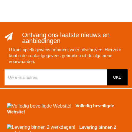
Ontvang ons laatste nieuws en
aanbiedingen
U kunt op elk gewenst moment weer uitschrijven. Hiervoor
kunt u de contactgegevens gebruiken uit de algemene
voorwaarden.
Volledig beveiligde
Website!
Levering binnen 2