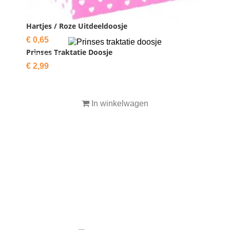
Hartjes / Roze Uitdeeldoosje
Prijs
€ 0,65
Prinses Traktatie Doosje
PAKKET
Prijs
€ 2,99

IN WINKELWAGEN
In winkelwagen