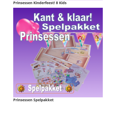
Prinsessen Kinderfeest! 8 Kids
Prijs
€ 75,00

IN WINKELWAGEN
Prinsessen Spelpakket
Prijs
€ 39,95