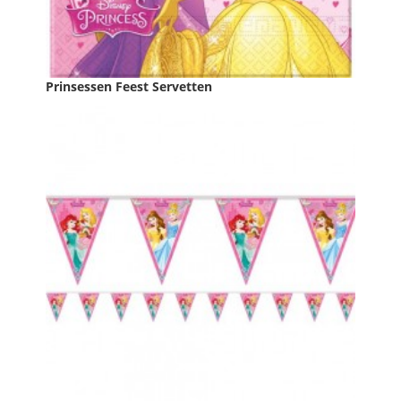
Prinsessen Feest Servetten
Prijs
€ 3,49

IN WINKELWAGEN