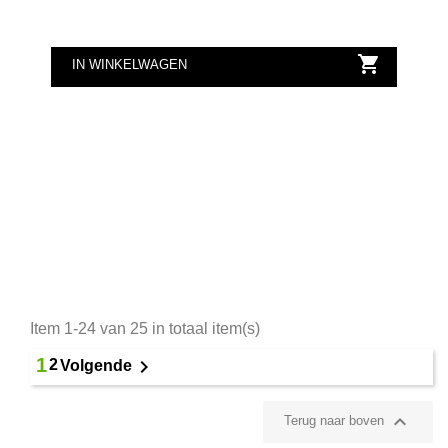

IN WINKELWAGEN
Item 1-24 van 25 in totaal item(s)
1

2
Volgende

Terug naar boven