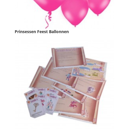
Prinsessen Feest Ballonnen
Prijs
€ 3,79

IN WINKELWAGEN