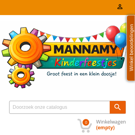

Winkel beoordelingen

Winkelwagen
0
(empty)