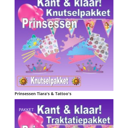

IN WINKELWAGEN
Prinsessen Tiara's & Tattoo's
Prijs
€ 19,95
PAKKET

IN WINKELWAGEN