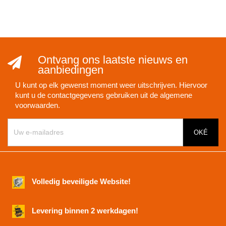
Ontvang ons laatste nieuws en
aanbiedingen
U kunt op elk gewenst moment weer uitschrijven. Hiervoor
kunt u de contactgegevens gebruiken uit de algemene
voorwaarden.
Volledig beveiligde Website!
Levering binnen 2 werkdagen!