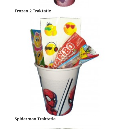
Frozen 2 Traktatie
Prijs
€ 0,79
PAKKET
In winkelwagen
Spiderman Traktatie
Prijs
€ 0,79