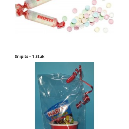
Snipits - 1 Stuk
Prijs
€ 0,10

IN WINKELWAGEN