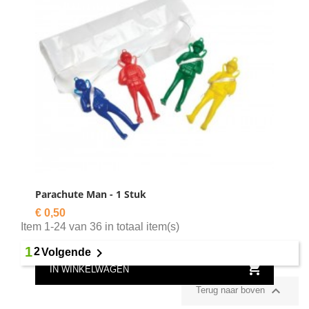

IN WINKELWAGEN
Parachute Man - 1 Stuk
Prijs
€ 0,50
Item 1-24 van 36 in totaal item(s)
1

2
Volgende

IN WINKELWAGEN

Terug naar boven