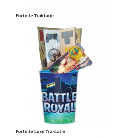
Fortnite Traktatie
Prijs
€ 0,89
PAKKET
In winkelwagen
Fortnite Luxe Traktatie