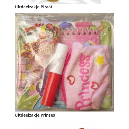
Uitdeelzakje Piraat
Prijs
€ 2,49

IN WINKELWAGEN
Uitdeelzakje Prinses
Prijs
€ 2,49