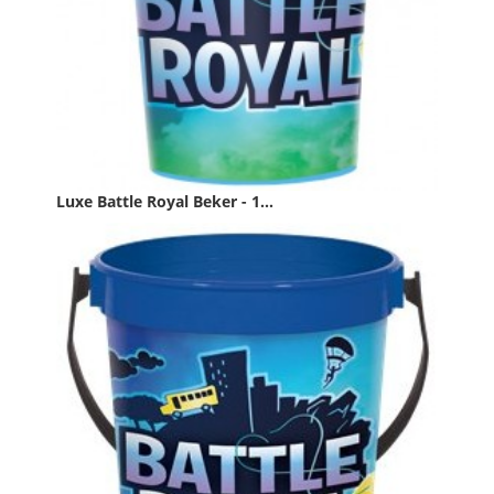
Luxe Battle Royal Beker - 1...
Prijs
€ 1,99

IN WINKELWAGEN