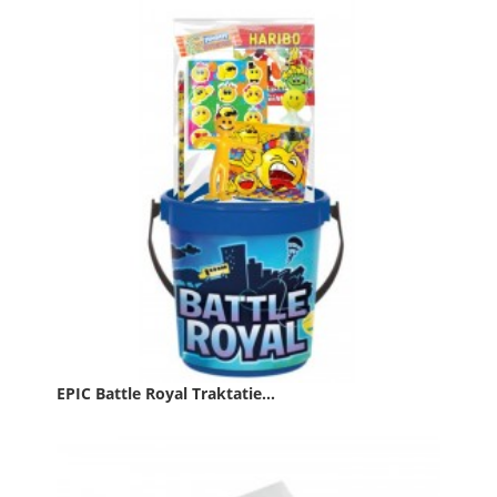
Prijs
€ 1,49
PAKKET
In winkelwagen
EPIC Battle Royal Traktatie...
Prijs
€ 4,19