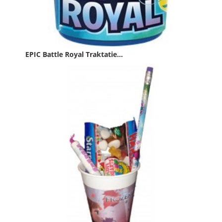
EPIC Battle Royal Traktatie...
Prijs
€ 3,49
PAKKET

IN WINKELWAGEN