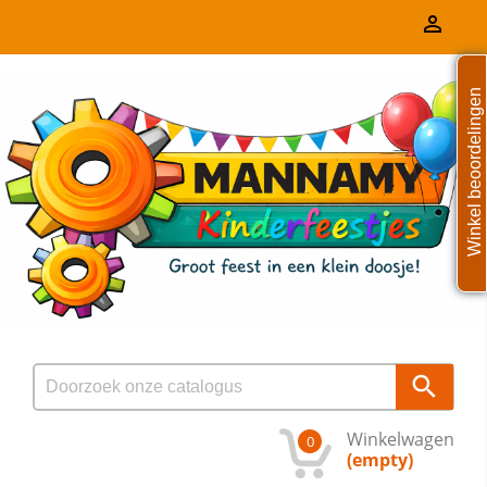

Winkel beoordelingen

Winkelwagen
0
(empty)