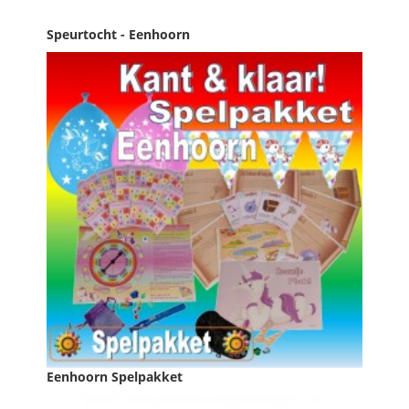
Speurtocht - Eenhoorn
Prijs
€ 19,95

IN WINKELWAGEN
Eenhoorn Spelpakket
Prijs
€ 39,95