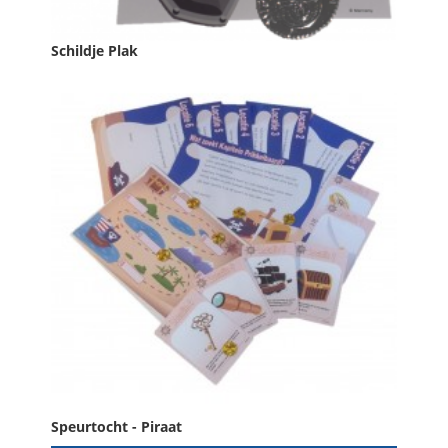
Schildje Plak
Prijs
€ 4,95

IN WINKELWAGEN
Speurtocht - Piraat