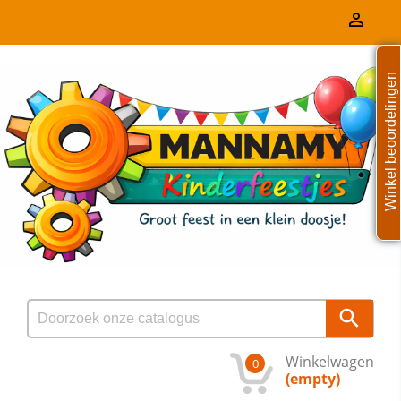

Winkel beoordelingen

Winkelwagen
0
(empty)