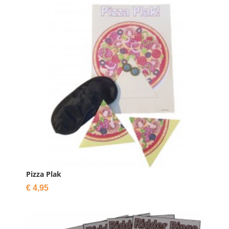

IN WINKELWAGEN
Pizza Plak
Prijs
€ 4,95
