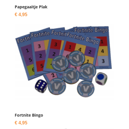
Papegaaitje Plak
Prijs
€ 4,95

IN WINKELWAGEN
Fortnite Bingo
Prijs
€ 4,95