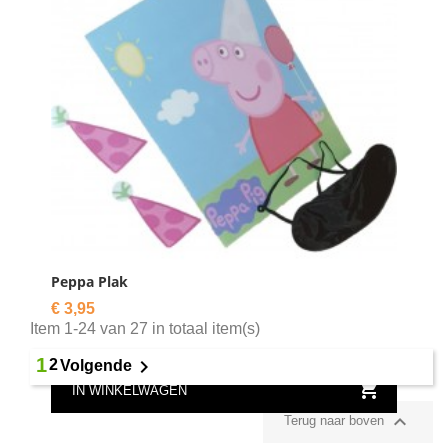

IN WINKELWAGEN
Peppa Plak
Prijs
€ 3,95
Item 1-24 van 27 in totaal item(s)
1

2
Volgende

IN WINKELWAGEN

Terug naar boven