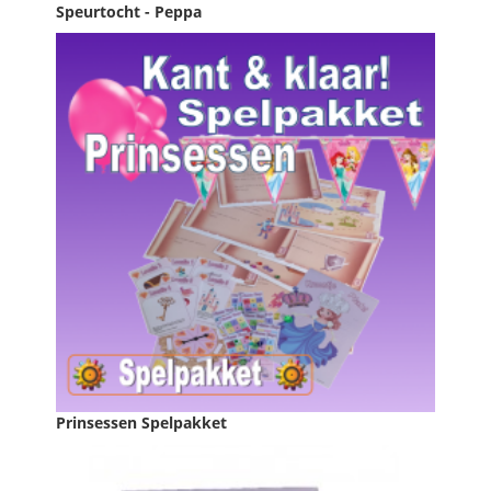
Speurtocht - Peppa
Prijs
€ 12,95

IN WINKELWAGEN
Prinsessen Spelpakket
Prijs
€ 39,95