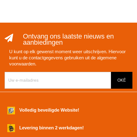
Ontvang ons laatste nieuws en
aanbiedingen
U kunt op elk gewenst moment weer uitschrijven. Hiervoor
kunt u de contactgegevens gebruiken uit de algemene
voorwaarden.
Volledig beveiligde Website!
Levering binnen 2 werkdagen!