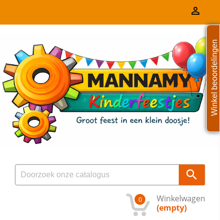

Winkel beoordelingen

Winkelwagen
0
(empty)