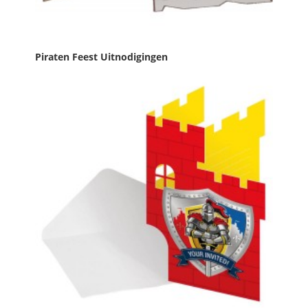
Piraten Feest Uitnodigingen
Prijs
€ 4,49

IN WINKELWAGEN