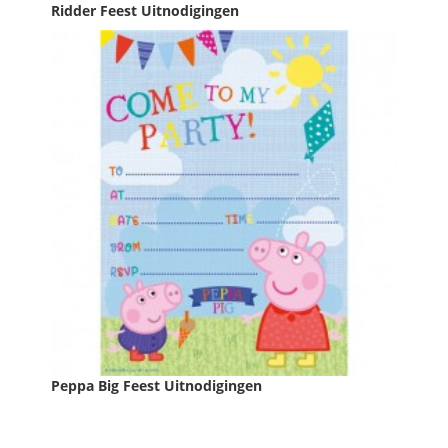
Ridder Feest Uitnodigingen
Prijs
€ 4,49

IN WINKELWAGEN
Peppa Big Feest Uitnodigingen
Prijs
€ 2,99