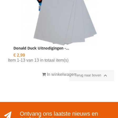
Donald Duck Uitnodigingen -...
Prijs
€ 2,99
Item 1-13 van 13 in totaal item(s)
In winkelwagen

Terug naar boven
Ontvang ons laatste nieuws en