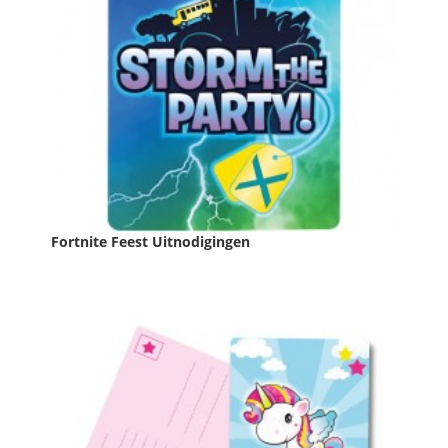
Fortnite Feest Uitnodigingen
Prijs
€ 4,49

IN WINKELWAGEN