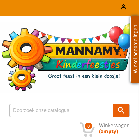

Winkel beoordelingen

Winkelwagen
0
(empty)