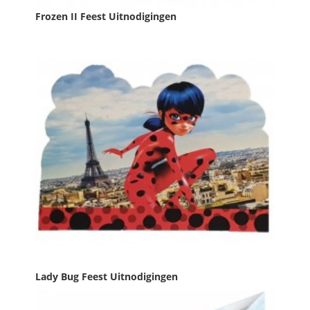
Frozen II Feest Uitnodigingen
Prijs
€ 4,49

IN WINKELWAGEN
Lady Bug Feest Uitnodigingen
Prijs
€ 2,99