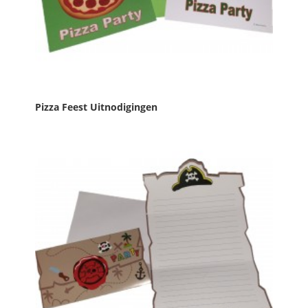
Pizza Feest Uitnodigingen
Prijs
€ 4,49

IN WINKELWAGEN