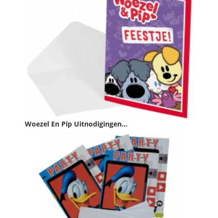
Woezel En Pip Uitnodigingen...
Prijs
€ 2,49

IN WINKELWAGEN