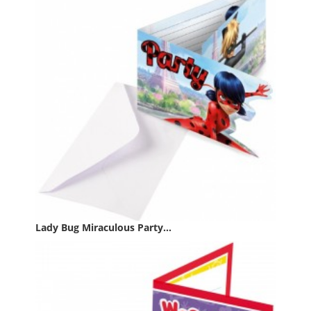

IN WINKELWAGEN
Lady Bug Miraculous Party...
Prijs
€ 4,49

IN WINKELWAGEN