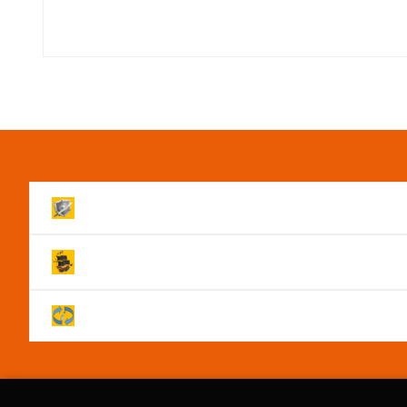
Volledig beveiligde Website!
Levering binnen 2 werkdagen!
Je hebt na annulering 14 dagen om je product reto