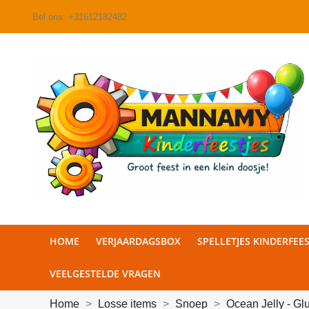
Bel ons:
+31612182482
HOME
VERJAARDAGSBOX
SPELLETJES KINDERFEES
VEELGESTELDE VRAGEN
Home
Losse items
Snoep
Ocean Jelly - Glu