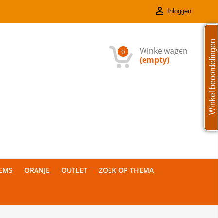

Inloggen
Winkel beoordelingen
Winkelwagen
0
(empty)
TEMS
ORANJE
OUTLET
ZOEK OP THEMA