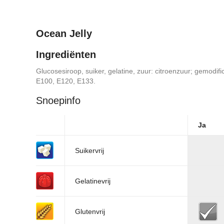
Ocean Jelly
Ingrediënten
Glucosesiroop, suiker, gelatine, zuur: citroenzuur; gemodifi
E100, E120, E133.
Snoepinfo
Ja
Suikervrij
Gelatinevrij
Glutenvrij