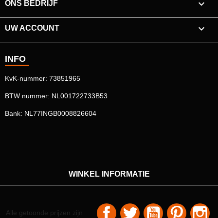

ONS BEDRIJF

UW ACCOUNT
INFO
KvK-nummer: 73851965
BTW nummer: NL001722733B53
Bank: NL77INGB0008826604
WINKEL INFORMATIE
Facebook
Twitter
YouTube
Pinterest
In
Alle getoonde prijzen zijn