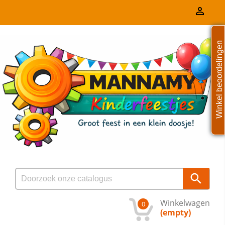

Winkel beoordelingen

Winkelwagen
0
(empty)