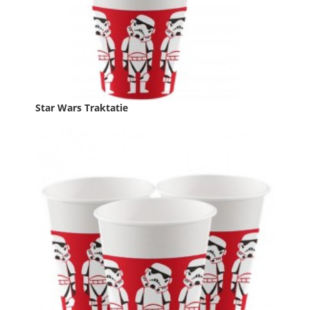
Star Wars Traktatie
Prijs
€ 0,79
In winkelwagen