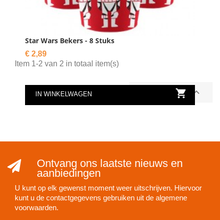
Star Wars Bekers - 8 Stuks
Prijs
€ 2,89
Item 1-2 van 2 in totaal item(s)


Terug naar boven
IN WINKELWAGEN
Ontvang ons laatste nieuws en
aanbiedingen
U kunt op elk gewenst moment weer uitschrijven. Hiervoor
kunt u de contactgegevens gebruiken uit de algemene
voorwaarden.