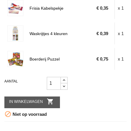
€ 0,35
x 1
Frisia Kabelspekje
€ 0,39
x 1
Waskrijtjes 4 kleuren
€ 0,75
x 1
Boerderij Puzzel
AANTAL

IN WINKELWAGEN

Niet op voorraad