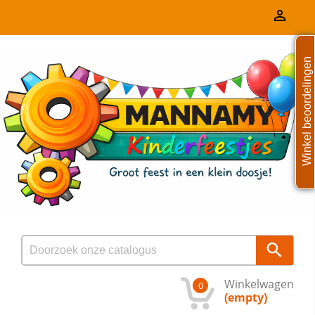

Winkel beoordelingen

Winkelwagen
0
(empty)