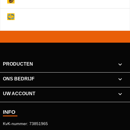
Je hebt na annulering 14 dagen om je product
retour te sturen!

PRODUCTEN

ONS BEDRIJF

UW ACCOUNT
INFO
KvK-nummer: 73851965