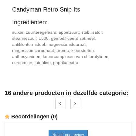
Candyman Retro Snip Its
Ingrediënten:
suiker, zuurteregelaars: appelzuur;; stabilisator:
stearinezuur; E500, gemodificeerd zetmeel,
antiklontermiddel: magnesiumstearaat,
magnesiumcarbonaat; aroma, kleurstoffen:
anthocyaninen, kopercomplexen van chlorofylinen,
curcumine, luteoline, paprika extra
16 andere producten in dezelfde categorie:
Beoordelingen
(0)
Schrijf een review