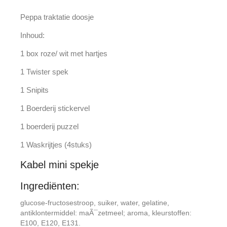
Peppa traktatie doosje
Inhoud:
1 box roze/ wit met hartjes
1 Twister spek
1 Snipits
1 Boerderij stickervel
1 boerderij puzzel
1 Waskrijtjes (4stuks)
Kabel mini spekje
Ingrediënten:
glucose-fructosestroop, suiker, water, gelatine,
antiklontermiddel: maÃ¯zetmeel; aroma, kleurstoffen:
E100, E120, E131.