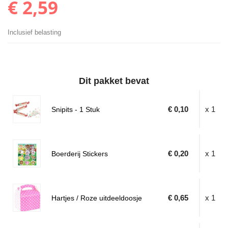
€ 2,59
Inclusief belasting
Dit pakket bevat
€ 0,10
x 1
Snipits - 1 Stuk
€ 0,20
x 1
Boerderij Stickers
€ 0,65
x 1
Hartjes / Roze uitdeeldoosje