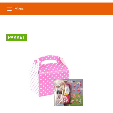

Menu
PAKKET