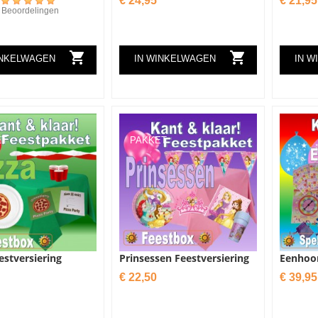
€ 24,95
€ 21,95
 Beoordelingen


INKELWAGEN
IN WINKELWAGEN
IN W
ET
PAKKET
estversiering
Prinsessen Feestversiering
Eenhoo
Prijs
Prijs
€ 22,50
€ 39,95