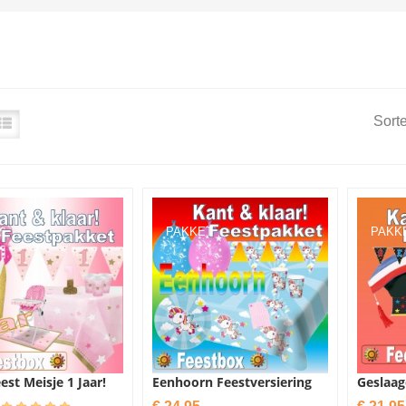
Sorte
PAKKET
PAKK
est Meisje 1 Jaar!
Eenhoorn Feestversiering
Geslaag
Prijs
Prijs