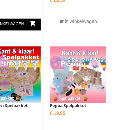
€ 22,50
In winkelwagen

INKELWAGEN
rn Spelpakket
Peppa Spelpakket
Prijs
€ 19,95