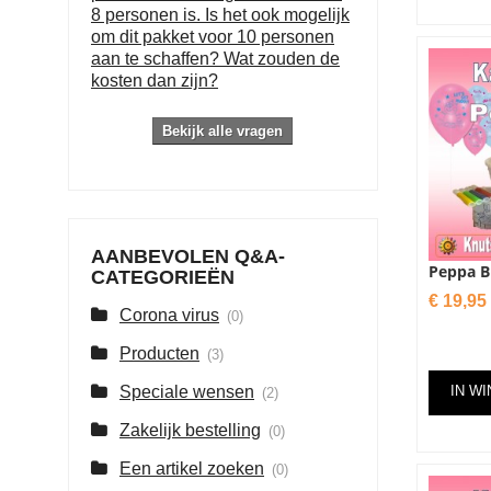
8 personen is. Is het ook mogelijk
om dit pakket voor 10 personen
aan te schaffen? Wat zouden de
kosten dan zijn?
Bekijk alle vragen
AANBEVOLEN Q&A-
Peppa Bi
CATEGORIEËN
Prijs
€ 19,95
Corona virus
(0)
Producten
(3)
Speciale wensen
IN W
(2)
Zakelijk bestelling
(0)
Een artikel zoeken
(0)