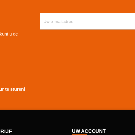
kunt u de
r te sturen!
RIJF
UW ACCOUNT