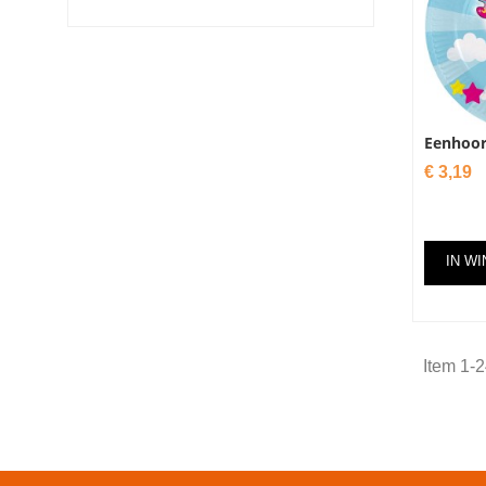
Eenhoor
Prijs
€ 3,19
IN W
Item 1-2