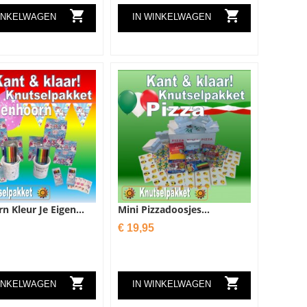


INKELWAGEN
IN WINKELWAGEN
n Kleur Je Eigen...
Mini Pizzadoosjes...
Prijs
€ 19,95


INKELWAGEN
IN WINKELWAGEN