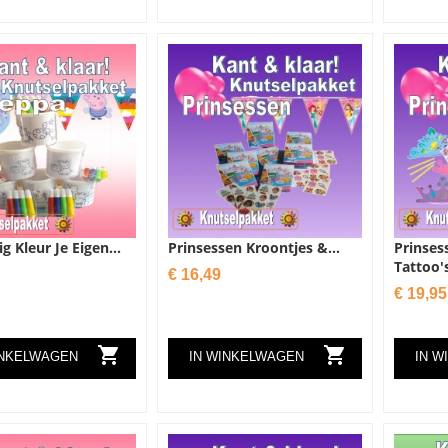
g Kleur Je Eigen...
Prinsessen Kroontjes &...
Prinses
Tattoo'
Prijs
€ 16,49
Prijs
€ 19,95


INKELWAGEN
IN WINKELWAGEN
IN W