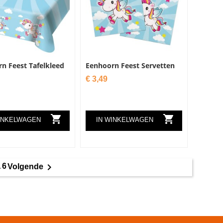
n Feest Tafelkleed
Eenhoorn Feest Servetten
Prijs
€ 3,49


INKELWAGEN
IN WINKELWAGEN

…
6
Volgende