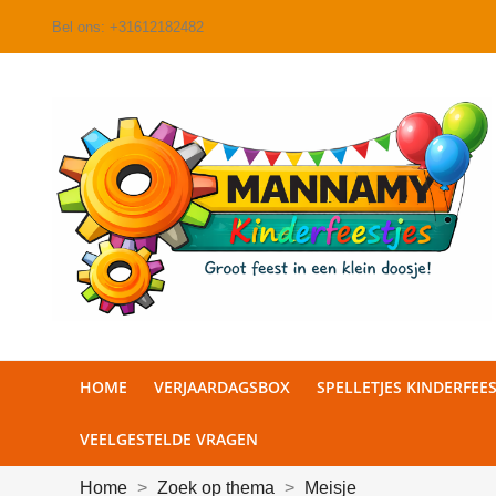
Bel ons:
+31612182482
HOME
VERJAARDAGSBOX
SPELLETJES KINDERFEES
VEELGESTELDE VRAGEN
Home
Zoek op thema
Meisje