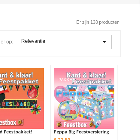
Er zijn 138 producten.

Relevantie
er op:
ET
PAKKET
d Feestpakket!
Peppa Big Feestversiering
Prijs