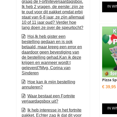
graag de Fortniteverjaardagsbox.
Ik heb 2 vragen, de eerste: zijn ze
IN W
te oud voor dit pakket omdat erbij
staat van 6-8 jaar, ze zijn allemaal
10 of 11 jaar oud? Verder hoe
lang doen ze over de speurtocht?
Hoi,Ik heb gister een
bestelling gedaan en is ook
betaald, maar kreeg een error en
daardoor geen bevestiging van
de bestelling gehad.Kan ik deze
krijgen en wanneer wordt t
geleverd?Mvg, Corina van
Sinderen
Pizza S
Hoe kan ik mijn bestelling
Prijs
€ 39,95
annuleren?
Waar bestaat een Fortnite
verjaardagsbox uit?
IN W
Ik heb interesse in het fortnite
pakket. Echter zag ik dat dit voor