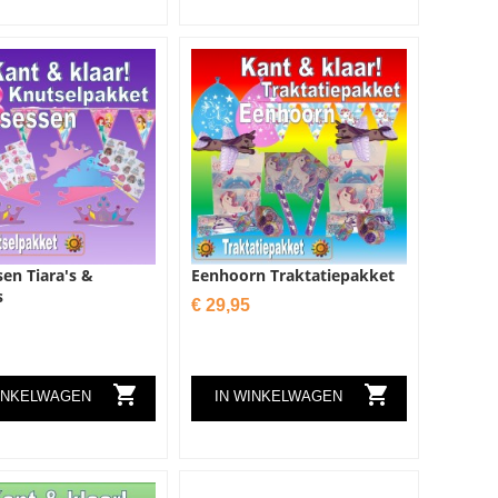
sen Tiara's &
Eenhoorn Traktatiepakket
s
Prijs
€ 29,95


INKELWAGEN
IN WINKELWAGEN