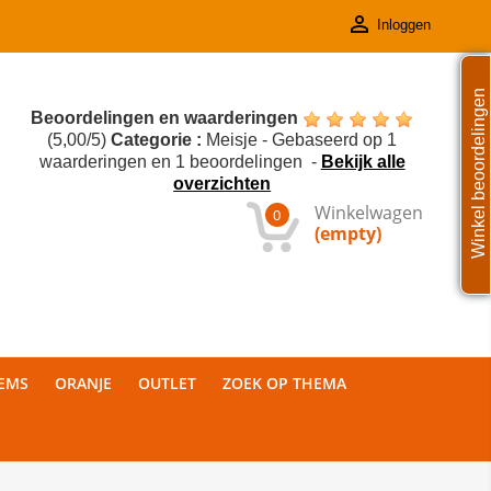

Inloggen
Winkel beoordelingen
Beoordelingen en waarderingen
(
5,00
/
5
)
Categorie :
Meisje
- Gebaseerd op
1
waarderingen en
1
beoordelingen
-
Bekijk alle
overzichten
Winkelwagen
0
(empty)
TEMS
ORANJE
OUTLET
ZOEK OP THEMA