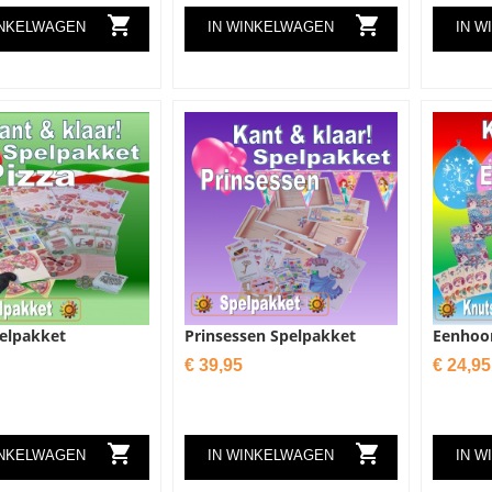


INKELWAGEN
IN WINKELWAGEN
IN W
pelpakket
Prinsessen Spelpakket
Eenhoor
Prijs
Prijs
€ 39,95
€ 24,95


INKELWAGEN
IN WINKELWAGEN
IN W