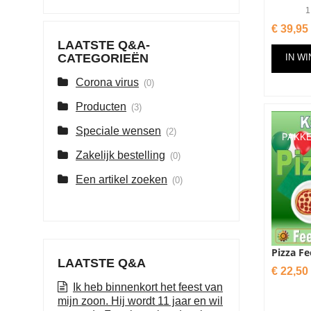
1
Prijs
€ 39,95
LAATSTE Q&A-
CATEGORIEËN
IN W
Corona virus
(0)
Producten
(3)
Speciale wensen
(2)
PAKK
Zakelijk bestelling
(0)
Een artikel zoeken
(0)
Pizza Fe
LAATSTE Q&A
Prijs
€ 22,50
Ik heb binnenkort het feest van
mijn zoon. Hij wordt 11 jaar en wil