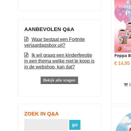
PAKK
AANBEVOLEN Q&A
Waar bestaat een Fortnite
verjaardagsbox uit?
Ik wil graag een kinderfeestje
Peppa Bi
in een thema welke niet te koop is
Prijs
€ 14,95
in de webshop, kan dat?
Bekijk alle vragen
I
ZOEK IN Q&A