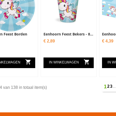
n Feest Borden
Eenhoorn Feest Bekers - 8...
Eenhoor
Prijs
Prijs
€ 2,89
€ 4,39


INKELWAGEN
IN WINKELWAGEN
IN W
1
2
3
4 van 138 in totaal item(s)