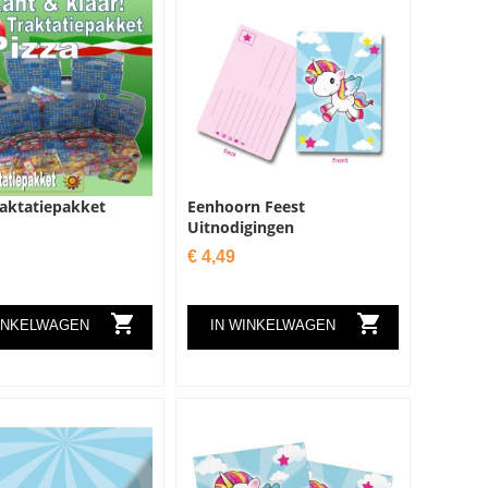
raktatiepakket
Eenhoorn Feest
Uitnodigingen
Prijs
€ 4,49


INKELWAGEN
IN WINKELWAGEN