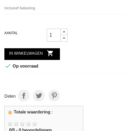
Inclusief belasting
AANTAL

IN WINKELWAGEN

Op voorraad
Delen
Totale waardering
:
0
/
5
-
0
beoordelingen