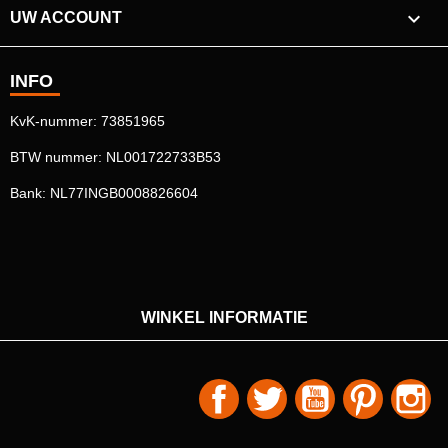

UW ACCOUNT
INFO
KvK-nummer: 73851965
BTW nummer: NL001722733B53
Bank: NL77INGB0008826604
WINKEL INFORMATIE
Facebook
Twitter
YouTube
Pinterest
In