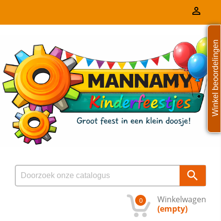

Winkel beoordelingen

Winkelwagen
0
(empty)