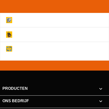
Volledig beveiligde Website!
Levering binnen 2 werkdagen!
Je hebt na annulering 14 dagen om je product
retour te sturen!

PRODUCTEN

ONS BEDRIJF