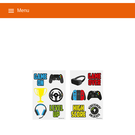

Menu