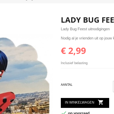
LADY BUG FE
Lady Bug Feest uitnodigingen
Nodig al je vrienden uit op jouw
€ 2,99
Inclusief belasting
AANTAL

IN WINKELWAGEN

op voorraad