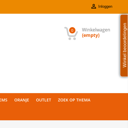

Inloggen
Winkel beoordelingen
Winkelwagen
0
(empty)
TEMS
ORANJE
OUTLET
ZOEK OP THEMA