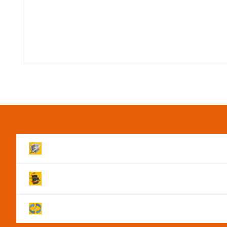
Volledig beveiligde Website!
Levering binnen 2 werkdagen!
Je hebt na annulering 14 dagen om je product reto