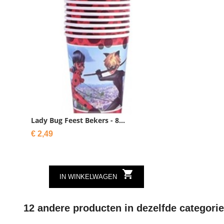
Lady Bug Feest Bekers - 8...
Prijs
€ 2,49

IN WINKELWAGEN
12 andere producten in dezelfde categorie