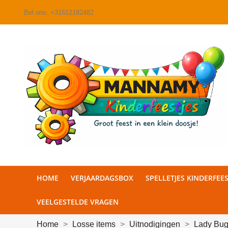
Bel ons:
+31612182482
HOME
VERJAARDAGSBOX
SPELLETJES KINDERFEES
VEELGESTELDE VRAGEN
Home
Losse items
Uitnodigingen
Lady Bug