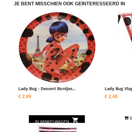
JE BENT MISSCHIEN OOK GEÏNTERESSEERD IN
Lady Bug - Dessert Bordjes...
Lady Bug Vlag
Prijs
Prijs
€ 2,99
€ 2,49
I

IN WINKELWAGEN