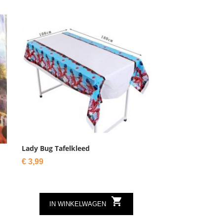
Lady Bug Tafelkleed
Prijs
€ 3,99

IN WINKELWAGEN