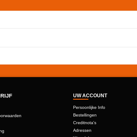
ur te sturen!
RIJF
UW ACCOUNT
Persoonlijke Info
Bestellingen
oorwaarden
Creditnota's
Adressen
ing