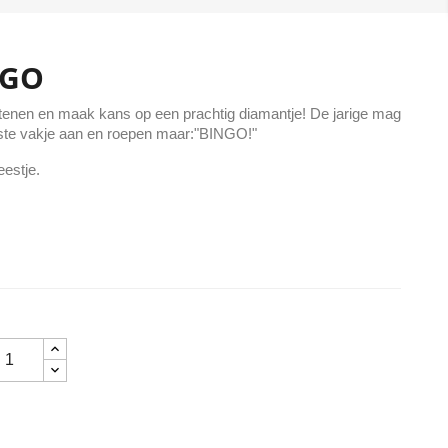
NGO
tenen en maak kans op een prachtig diamantje! De jarige mag
juiste vakje aan en roepen maar:"BINGO!"
feestje.