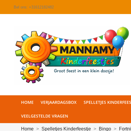
Bel ons:
+31612182482
HOME
VERJAARDAGSBOX
SPELLETJES KINDERFEES
VEELGESTELDE VRAGEN
Home
Spelletjes Kinderfeestje
Bingo
Fortn