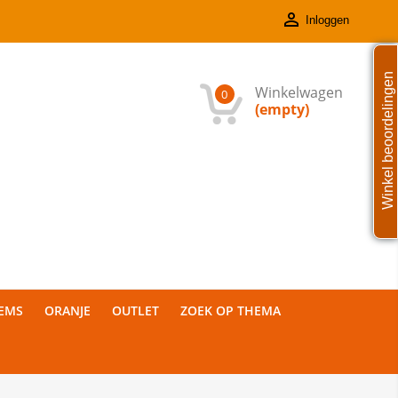

Inloggen
Winkel beoordelingen
Winkelwagen
0
(empty)
TEMS
ORANJE
OUTLET
ZOEK OP THEMA