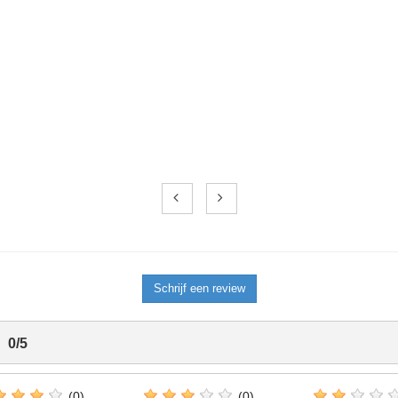
Schrijf een review
0
/
5
(0)
(0)