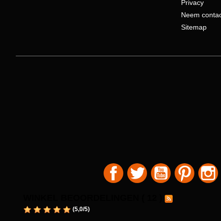
Privacy
Neem contac
Sitemap
Facebook
Twitter
YouTube
Pinteres
WINKEL BEOORDELINGEN ( 12 )
(
5,0
/
5
)