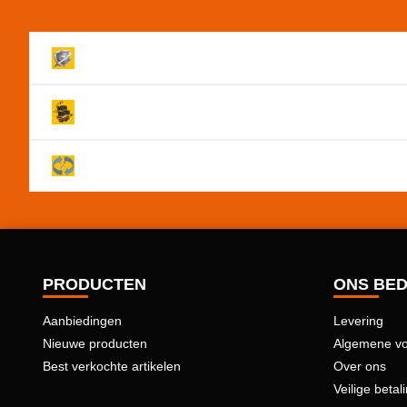
Volledig beveiligde Website!
Levering binnen 2 werkdagen!
Je hebt na annulering 14 dagen om je product reto
PRODUCTEN
ONS BED
Aanbiedingen
Levering
Nieuwe producten
Algemene v
Best verkochte artikelen
Over ons
Veilige betal