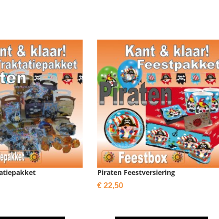
tatiepakket
Piraten Feestversiering
Prijs
€ 22,50