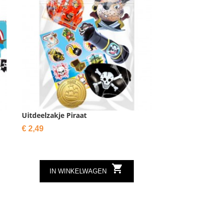
Uitdeelzakje Piraat
Prijs
€ 2,49

IN WINKELWAGEN