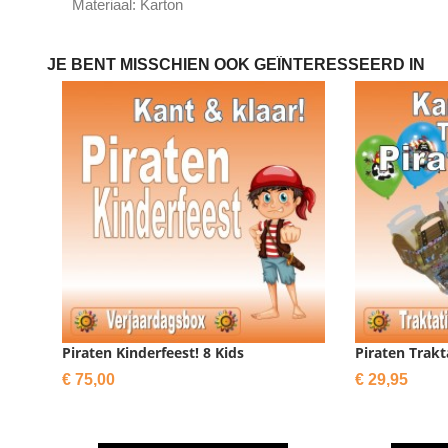
Materiaal: Karton
JE BENT MISSCHIEN OOK GEÏNTERESSEERD IN
Piraten Kinderfeest! 8 Kids
Piraten Trak
Prijs
Prijs
€ 75,00
€ 29,95