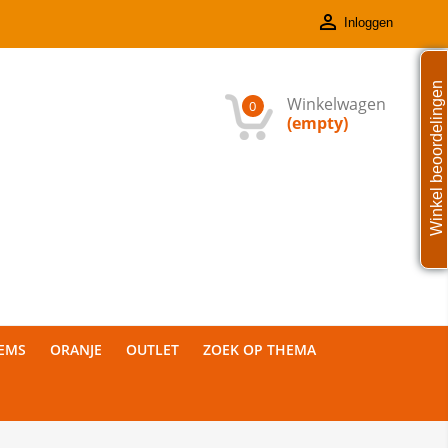

Inloggen
Winkel beoordelingen
Winkelwagen
0
(empty)
TEMS
ORANJE
OUTLET
ZOEK OP THEMA