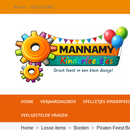
Bel ons:
+31612182482
HOME
VERJAARDAGSBOX
SPELLETJES KINDERFEES
VEELGESTELDE VRAGEN
Home
Losse items
Borden
Piraten Feest B