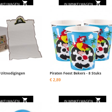


INKELWAGEN
IN WINKELWAGEN
 Uitnodigingen
Piraten Feest Bekers - 8 Stuks
Prijs
€ 2,89


INKELWAGEN
IN WINKELWAGEN