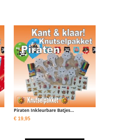
Piraten Inkleurbare Batjes...
Prijs
€ 19,95