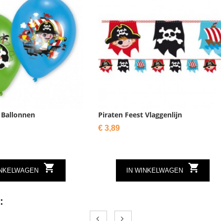
 Ballonnen
Piraten Feest Vlaggenlijn
Prijs
€ 3,89


INKELWAGEN
IN WINKELWAGEN
: