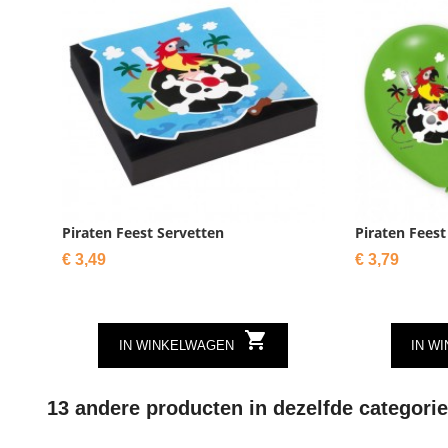
Piraten Feest Servetten
Piraten Feest
Prijs
Prijs
€ 3,49
€ 3,79

IN WINKELWAGEN
IN W
13 andere producten in dezelfde categorie