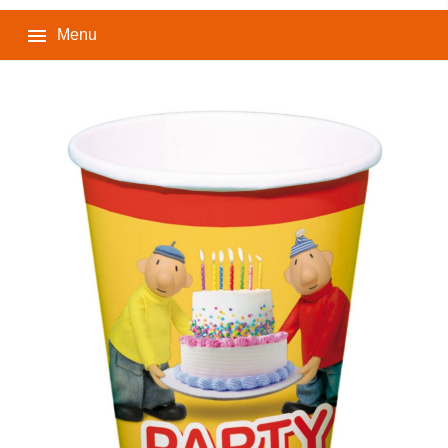

Menu