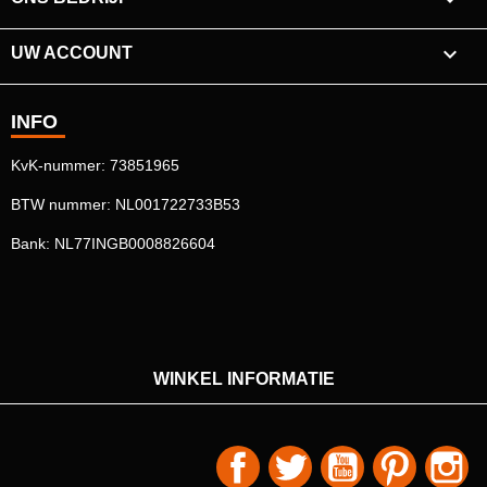

UW ACCOUNT
INFO
KvK-nummer: 73851965
BTW nummer: NL001722733B53
Bank: NL77INGB0008826604
WINKEL INFORMATIE
Facebook
Twitter
YouTube
Pinterest
In