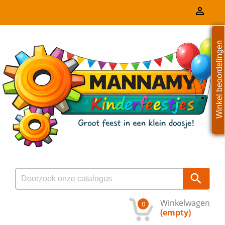

Winkel beoordelingen

Winkelwagen
0
(empty)