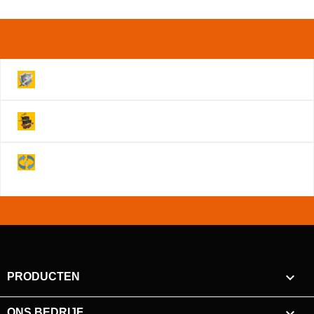
Volledig beveiligde Website!
Levering binnen 2 werkdagen!
Je hebt na annulering 14 dagen om je product
retour te sturen!

PRODUCTEN

ONS BEDRIJF